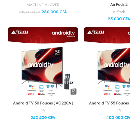
AJOUTER AU PANIER
AJOUTER AU PA
MACHINE A LAVER
AirPods 2
280 000
CFA
AirPods
335 000
CFA
25 000
CF
AJOUTER AU PANIER
AJOUTER AU PA
Android TV 50 Pouces ( AG220A )
Android TV 55 Pouces 
TV
TV
253 500
CFA
400 000
CF