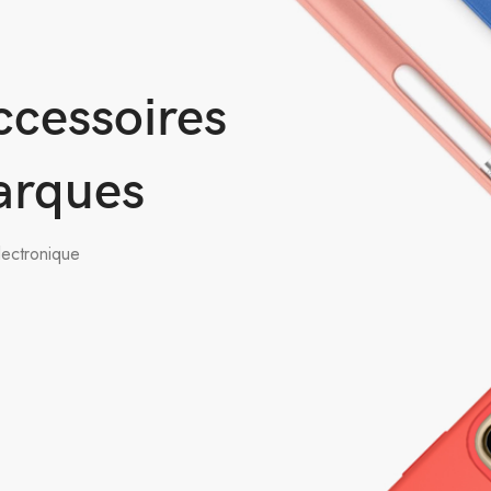
ccessoires
arques
lectronique