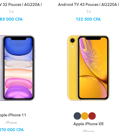
UTER AU PANIER
AJOUTER AU PANIER
V 32 Pouces ( AG220A )
Android TV 43 Pouces ( AG220A )
TV
TV
85 000
CFA
132 500
CFA
UTER AU PANIER
CHOIX DES OPTIONS
pple iPhone 11
iPhone
Apple iPhone XR
210 000
CFA
iPhone