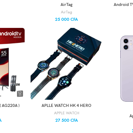
NIER
AJOUTER AU PANIER
AJO
AirTag
Android T
AirTag
A
25 000
CFA
NIER
AJOUTER AU PANIER
( AG220A )
APLLE WATCH HK 4 HERO
APPLE WATCH
AJO
A
A
27 500
CFA