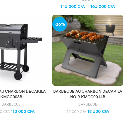
145 000
CFA
–
165 000
CFA
-26%
UTER AU PANIER
AJOUTER AU PANIER
AU CHARBON DECAKILA
BARBECUE AU CHARBON DECAKILA
KMCC008B
NOIR KMCC0014B
BARBECUE
BARBECUE
110 000
CFA
18 500
CFA
00
CFA
25 000
CFA