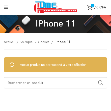
0
/
0
CFA
IPhone 11
Accueil
Boutique
Coques
IPhone 11
Aucun produit ne correspond à votre sélection.