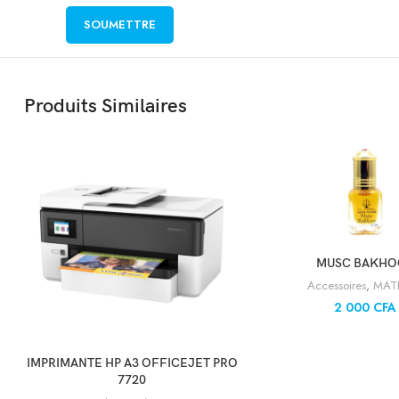
Produits Similaires
AJOUTER AU PA
MUSC BAKHO
Accessoires
,
MAT
2 000
CFA
AJOUTER AU PANIER
IMPRIMANTE HP A3 OFFICEJET PRO
7720