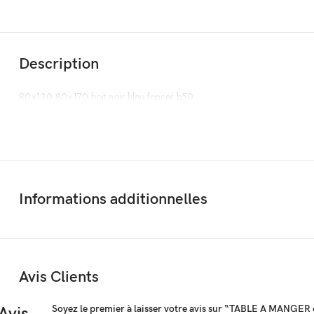
Description
80×130 80×170 boit noir bleu foncer b50
Informations additionnelles
Avis Clients
Soyez le premier à laisser votre avis sur “TABLE A MANGE
Avis