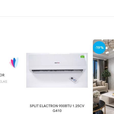
-19%
NIER
OR
ELAS
AJOUTER AU PANIER
SPLIT ELACTRON 900BTU 1.25CV
G410