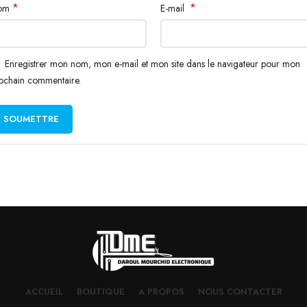
*
*
om
E-mail
Enregistrer mon nom, mon e-mail et mon site dans le navigateur pour mon
ochain commentaire.
ACCUEIL
BOUTIQUE
A PROPOS
NOUS CONTACTER