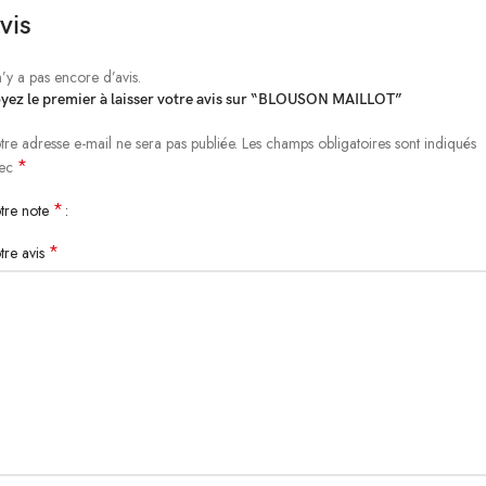
vis
 n’y a pas encore d’avis.
yez le premier à laisser votre avis sur “BLOUSON MAILLOT”
tre adresse e-mail ne sera pas publiée.
Les champs obligatoires sont indiqués
*
vec
*
tre note
*
tre avis