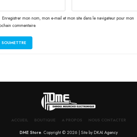
Enregistrer mon nom, mon e-mail et mon site dans le navigateur pour mon
ochain commentaire.
ACCUEIL
BOUTIQUE
A PROPOS
NOUS CONTACTER
DME Store
. Copyright © 2026 | Site by
DKAI Agency