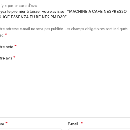
 n’y a pas encore d’avis.
yez le premier à laisser votre avis sur “MACHINE A CAFE NESPRESSO
OUGE ESSENZA EU RE NE2 PM D30”
tre adresse e-mail ne sera pas publiée.
Les champs obligatoires sont indiqués
*
vec
*
tre note
*
tre avis
*
*
om
E-mail