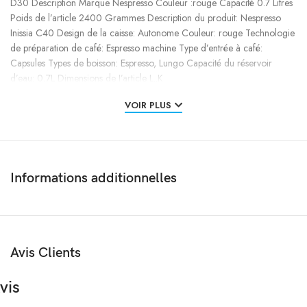
D30 Description Marque Nespresso Couleur :rouge Capacité 0.7 Litres
Poids de l’article 2400 Grammes Description du produit: Nespresso
Inissia C40 Design de la caisse: Autonome Couleur: rouge Technologie
de préparation de café: Espresso machine Type d’entrée à café:
Capsules Types de boisson: Espresso, Lungo Capacité du réservoir
d’eau: 0,7L Dimensions de I’article L..K
VOIR PLUS
Informations additionnelles
Avis Clients
vis