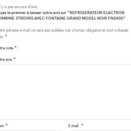
 n’y a pas encore d’avis.
yez le premier à laisser votre avis sur “REFRIGERATEUR ELACTRON
OMBINE 3TIROIRS AVEC FONTAINE GRAND MODEL NOIR FN243D”
tre adresse e-mail ne sera pas publiée.
Les champs obligatoires sont indiqués
*
vec
*
tre note
*
tre avis
*
*
om
E-mail