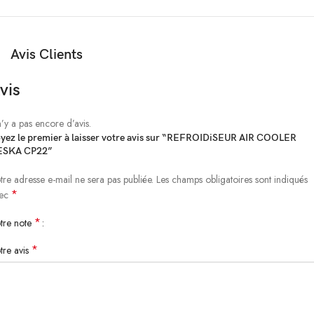
Avis Clients
vis
 n’y a pas encore d’avis.
yez le premier à laisser votre avis sur “REFROIDiSEUR AIR COOLER
ESKA CP22”
tre adresse e-mail ne sera pas publiée.
Les champs obligatoires sont indiqués
*
vec
*
tre note
*
tre avis