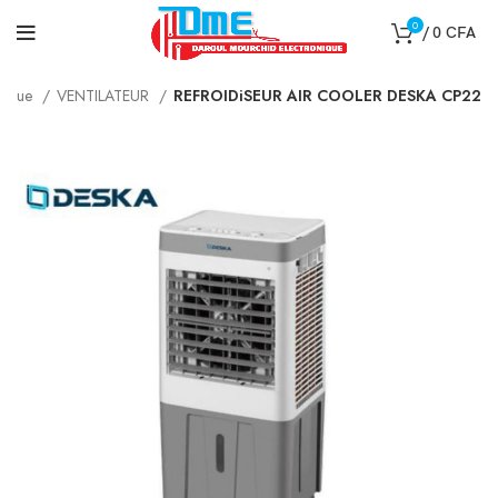
0
/
0
CFA
tique
VENTILATEUR
REFROIDiSEUR AIR COOLER DESKA CP22