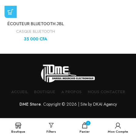
ÉCOUTEUR BLUETOOTH JBL
CASQUE BLUETOOTH
35 000
CFA
ACCUEIL
BOUTIQUE
A PROPOS
NOUS CONTACTER
DME Store
. Copyright © 2026 | Site by
DKAI Agency
0
Boutique
Filters
Panier
Mon Compte