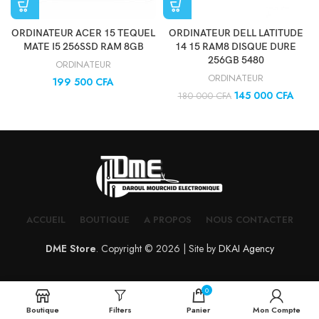
ORDINATEUR ACER 15 TEQUEL
ORDINATEUR DELL LATITUDE
MATE I5 256SSD RAM 8GB
14 15 RAM8 DISQUE DURE
256GB 5480
ORDINATEUR
ORDINATEUR
199 500
CFA
145 000
CFA
180 000
CFA
ACCUEIL
BOUTIQUE
A PROPOS
NOUS CONTACTER
DME Store
. Copyright © 2026 | Site by
DKAI Agency
0
Boutique
Filters
Panier
Mon Compte